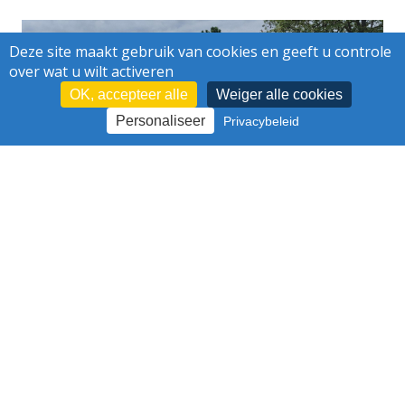
Deze site maakt gebruik van cookies en geeft u controle
over wat u wilt activeren
OK, accepteer alle
Weiger alle cookies
Personaliseer
Privacybeleid
VERGROENEN ONDANKS EEN
VERZADIGDE ONDERGROND
Wie zijn wij ?
Logo - Grafisch charter
Projecten
Publications
Nieuws
Pers
Jobs
Contact