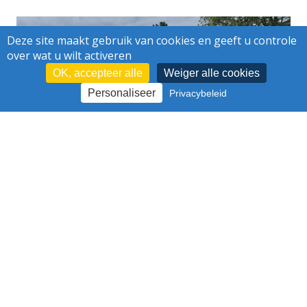
Deze site maakt gebruik van cookies en geeft u controle
over wat u wilt activeren
OK, accepteer alle
Weiger alle cookies
Personaliseer
Privacybeleid
VERGROENEN ONDANKS EEN
VERZADIGDE ONDERGROND
Wie zijn wij ?
Logo - Grafisch charter
Projecten
Publications
Nieuws
Pers
Jobs
Contact