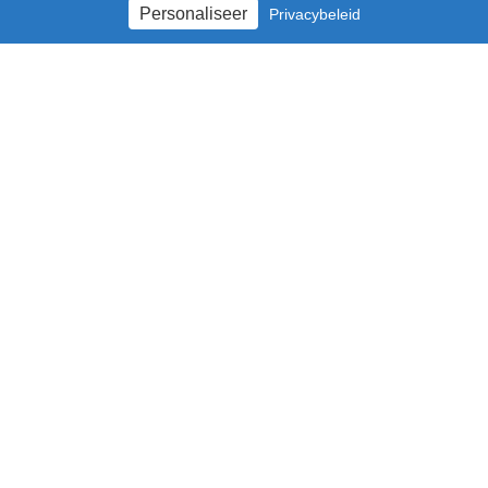
Personaliseer
Privacybeleid
VERGROENEN ONDANKS EEN
VERZADIGDE ONDERGROND
Wie zijn wij ?
Logo - Grafisch charter
Projecten
Publications
Nieuws
Pers
Jobs
Contact