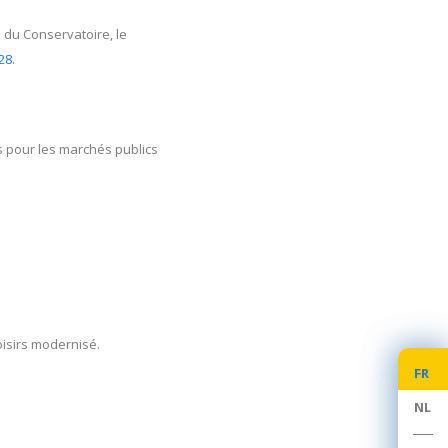
e
du Conservatoire, le
28
.
es pour les marchés publics
oisirs modernisé.
FR
FR
NL
NL