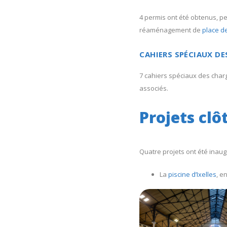
4 permis ont été obtenus, pe
réaménagement de
place d
CAHIERS SPÉCIAUX DE
7 cahiers spéciaux des charg
associés.
Projets clô
Quatre projets ont été inau
La
piscine d’Ixelles
, e