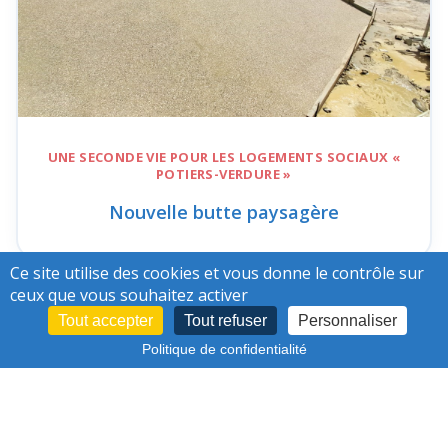
UNE SECONDE VIE POUR LES
LOGEMENTS SOCIAUX «
POTIERS-VERDURE »
Nouvelle butte paysagère
Ce site utilise des cookies et vous donne le contrôle sur
ceux que vous souhaitez activer
Tout accepter
Tout refuser
Personnaliser
13/07/26
Politique de confidentialité