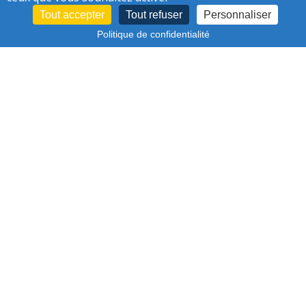
Tout accepter
Tout refuser
Personnaliser
Politique de confidentialité
VÉGÉTALISER MALGRÉ UN SOUS-SOL
SATURÉ
Qui sommes-nous ?
Logo et charte graphique
Projets & chantiers
Publications
Actualités
Presse
Jobs
Contact