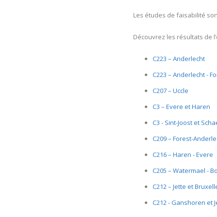
Les études de faisabilité so
Découvrez les résultats de l’
C223 – Anderlecht
C223 – Anderlecht - Fo
C207 – Uccle
C3 – Evere et Haren
C3 - Sint-Joost et Sch
C209 – Forest-Anderle
C216 – Haren - Evere
C205 – Watermael - Bo
C212 – Jette et Bruxell
C212 - Ganshoren et J