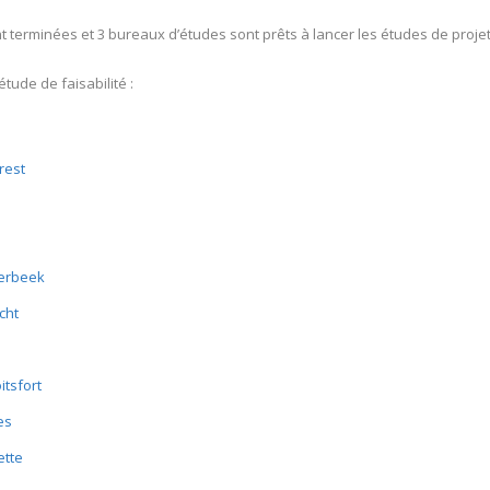
nt terminées et 3 bureaux d’études sont prêts à lancer les études de proje
étude de faisabilité :
rest
aerbeek
cht
itsfort
es
ette