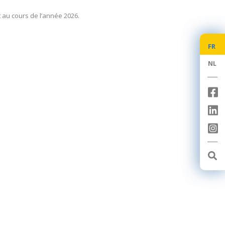
t au cours de l’année 2026.
FR
FR
NL
NL