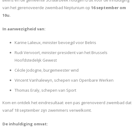
Beliris en de gemeente Schaarbeek nodigen u uit voor de inhuldiging
van het gerenoveerde zwembad Neptunium op
16 september om
10u.
In aanwezigheid van:
Karine Lalieux, minister bevoegd voor Beliris
Rudi Vervoort, minister-president van het Brussels
Hoofdstedelijk Gewest
Cécile Jodogne, burgemeester wnd
Vincent Vanhalewyn, schepen van Openbare Werken
Thomas Eraly, schepen van Sport
Kom en ontdek het eindresultaat: een pas gerenoveerd zwembad dat
vanaf 18 september zijn zwemmers verwelkomt.
De inhuldiging omvat: