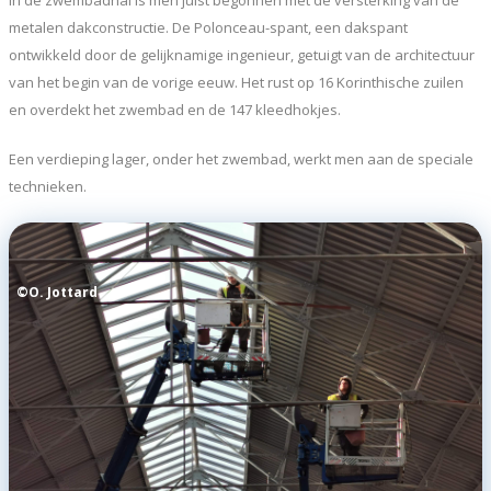
In de zwembadhal is men juist begonnen met de versterking van de
metalen dakconstructie. De Polonceau-spant, een dakspant
ontwikkeld door de gelijknamige ingenieur, getuigt van de architectuur
van het begin van de vorige eeuw. Het rust op 16 Korinthische zuilen
en overdekt het zwembad en de 147 kleedhokjes.
Een verdieping lager, onder het zwembad, werkt men aan de speciale
technieken.
©O. Jottard