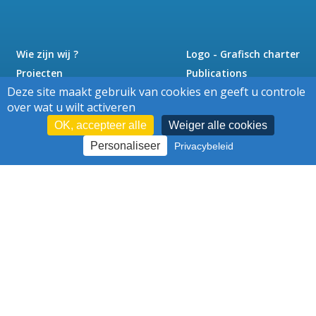
Wie zijn wij ?
Logo - Grafisch charter
Projecten
Publications
Deze site maakt gebruik van cookies en geeft u controle
Nieuws
Pers
over wat u wilt activeren
Jobs
Contact
OK, accepteer alle
Weiger alle cookies
Personaliseer
Privacybeleid