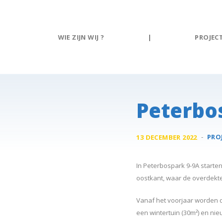
Cookies beheer paneel
WIE ZIJN WIJ ?
|
PROJEC
Peterbos
-
PRO
13 DECEMBER 2022
In Peterbospark 9-9A starten
oostkant, waar de overdekte
Vanaf het voorjaar worden d
een wintertuin (30m²) en nie