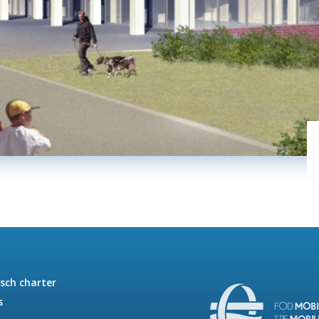
isch charter
s