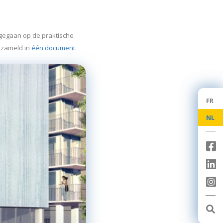
gegaan op de praktische
rzameld in
één document
.
FR
FR
NL
NL