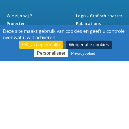
Wie zijn wij ?
Logo - Grafisch charter
Projecten
Publications
Deze site maakt gebruik van cookies en geeft u controle
Nieuws
Pers
over wat u wilt activeren
Jobs
Contact
OK, accepteer alle
Weiger alle cookies
Personaliseer
Privacybeleid
Cookies
Juridische kennisgeving
-
–