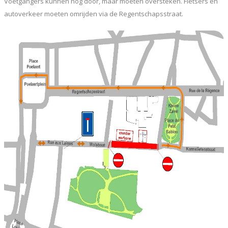
Voetgangers kunnen nog door, maar moeten oversteken. Fietsers en
autoverkeer moeten omrijden via de Regentschapsstraat.