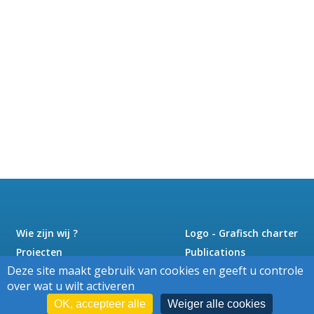
Wie zijn wij ?
Logo - Grafisch charter
Projecten
Publications
Deze site maakt gebruik van cookies en geeft u controle
Nieuws
Pers
over wat u wilt activeren
Jobs
Contact
OK, accepteer alle
Weiger alle cookies