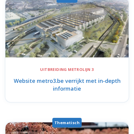
UITBREIDING
METROLIJN 3
Website metro3.be verrijkt met in-depth
informatie
Thematisch