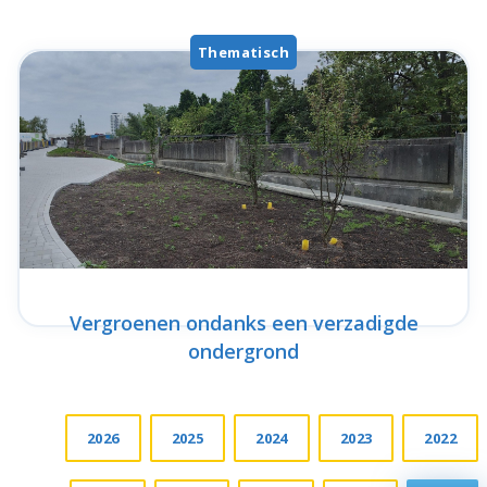
Thematisch
Vergroenen ondanks een verzadigde
ondergrond
2026
2025
2024
2023
2022