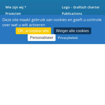
Wie zijn wij ?
Logo - Grafisch charter
Projecten
Publications
Deze site maakt gebruik van cookies en geeft u controle
Nieuws
Pers
over wat u wilt activeren
Jobs
Contact
OK, accepteer alle
Weiger alle cookies
Personaliseer
Privacybeleid
Cookies
Juridische kennisgeving
-
–
Bescherming van persoonsgegevens
–