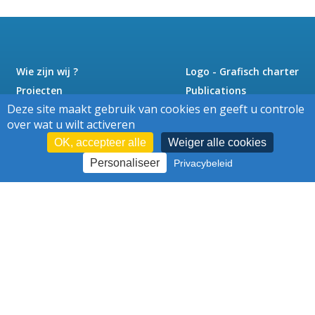
Wie zijn wij ?
Logo - Grafisch charter
Projecten
Publications
Deze site maakt gebruik van cookies en geeft u controle
Nieuws
Pers
over wat u wilt activeren
Jobs
Contact
OK, accepteer alle
Weiger alle cookies
Personaliseer
Privacybeleid