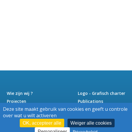
Wie zijn wij ?
Logo - Grafisch charter
Projecten
Publications
Deze site maakt gebruik van cookies en geeft u controle
Nieuws
Pers
over wat u wilt activeren
Jobs
Contact
OK, accepteer alle
Weiger alle cookies
Personaliseer
Privacybeleid