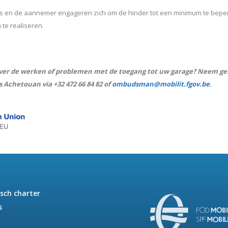
is en de aannemer engageren zich om de hinder tot een minimum te bep
 te realiseren.
over de werken of problemen met de toegang tot uw garage? Neem ge
 Achetouan via +32 472 66 84 82 of
ombudsman@mobilit.fgov.be
.
isch charter
s