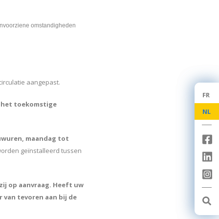
 onvoorziene omstandigheden
circulatie aangepast.
FR
FR
n het toekomstige
NL
NL
bouwuren, maandag tot
worden geïnstalleerd tussen
zij op aanvraag. Heeft uw
 van tevoren aan bij de