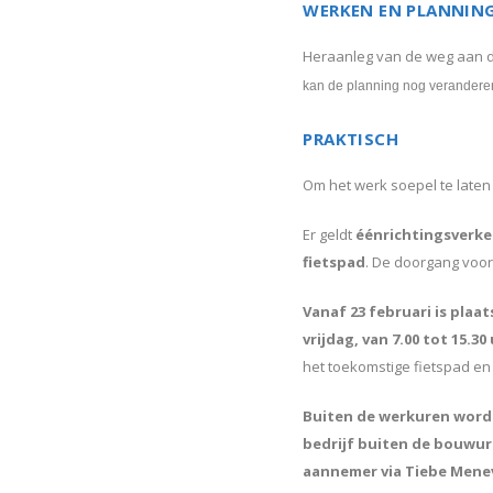
WERKEN EN PLANNIN
Heraanleg van de weg aan de 
kan de planning nog verandere
PRAKTISCH
Om het werk soepel te laten
Er geldt
éénrichtingsverk
fietspad
. De doorgang voor
Vanaf 23 februari is pla
vrijdag, van 7.00 tot 15.30
het toekomstige fietspad en
Buiten de werkuren wordt 
bedrijf buiten de bouwur
aannemer via Tiebe Meneve 