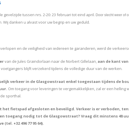
G
gevelzijde tussen nrs. 2-20: 23 februari tot eind april.
Door slecht weer of
Wij danken u alvast voor uw begrip en uw geduld.
n.
 verlopen en de veiligheid van iedereen te garanderen, werd de verkeers
eer
van de Jules Graindorlaan naar de Norbert Gillelaan,
aan de kant va
 voetgangers blijft verzekerd tijdens de volledige duur van de werken.
atselijk verkeer in de Glasgowstraat enkel toegestaan tijdens de 
 uur.
Om toegang voor leveringen te vergemakkelijken, zal er een helling 
 de sporthal.
het fietspad afgesloten en beveiligd. Verkeer is er verboden, ten
en toegang nodig tot de Glasgowstraat? Vraag dit minstens 48 uur
(tel. +32 496 77 95 64).