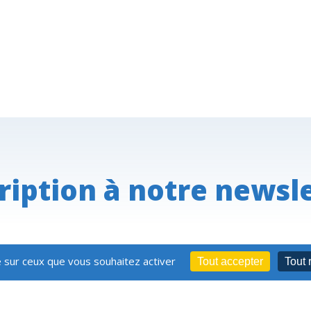
ription à notre newsl
e sur ceux que vous souhaitez activer
Restez informé,
Tout accepter
Tout 
abonnez-vous