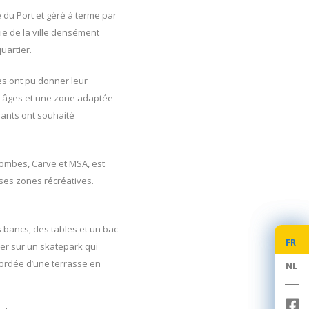
e du Port et géré à terme par
ie de la ville densément
uartier.
es ont pu donner leur
ts âges et une zone adaptée
pants ont souhaité
combes, Carve et MSA, est
ses zones récréatives.
s bancs, des tables et un bac
FR
FR
ller sur un skatepark qui
bordée d’une terrasse en
NL
NL