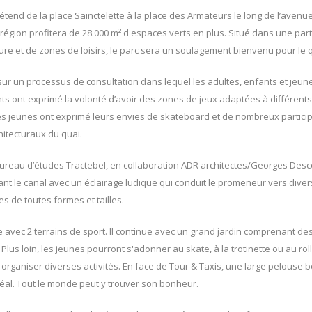
étend de la place Sainctelette à la place des Armateurs le long de l’avenu
région profitera de 28.000 m² d'espaces verts en plus. Situé dans une part
re et de zones de loisirs, le parc sera un soulagement bienvenu pour le q
sur un processus de consultation dans lequel les adultes, enfants et jeun
nts ont exprimé la volonté d’avoir des zones de jeux adaptées à différen
des jeunes ont exprimé leurs envies de skateboard et de nombreux partici
itecturaux du quai.
 bureau d’études Tractebel, en collaboration ADR architectes/Georges Des
t le canal avec un éclairage ludique qui conduit le promeneur vers diver
s de toutes formes et tailles.
e avec 2 terrains de sport. Il continue avec un grand jardin comprenant de
Plus loin, les jeunes pourront s'adonner au skate, à la trotinette ou au ro
organiser diverses activités. En face de Tour & Taxis, une large pelouse 
idéal. Tout le monde peut y trouver son bonheur.