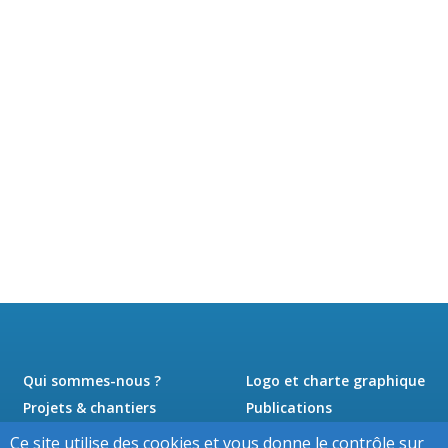
Qui sommes-nous ?
Logo et charte graphique
Projets & chantiers
Publications
Actualités
Presse
Ce site utilise des cookies et vous donne le contrôle sur