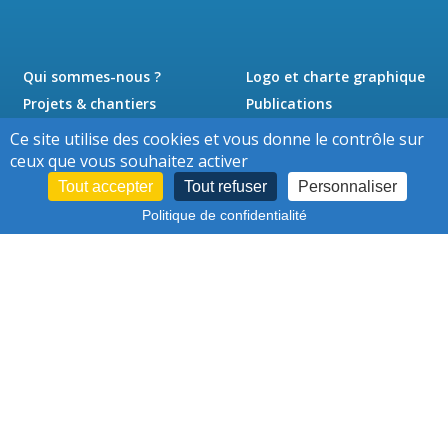
Qui sommes-nous ?
Logo et charte graphique
Projets & chantiers
Publications
Actualités
Presse
Ce site utilise des cookies et vous donne le contrôle sur
Jobs
Contact
ceux que vous souhaitez activer
Tout accepter
Tout refuser
Personnaliser
Politique de confidentialité