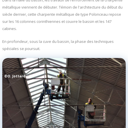
Dans la halle du bassin, les travaux de renforcement de la charpente
métallique viennent de débuter. Témoin de l'architecture du début du
siècle dernier, cette charpente métallique de type Polonceau repose
sur les 16 colonnes corinthiennes et couvre le bassin et les 147
cabines.
En profondeur, sous la cuve du bassin, la phase des techniques
spéciales se poursuit.
©O. Jottard