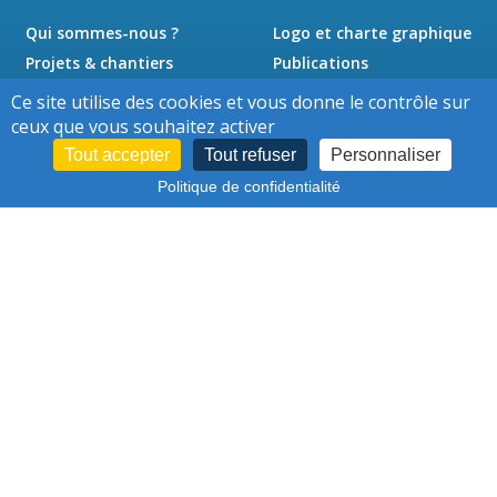
Qui sommes-nous ?
Logo et charte graphique
Projets & chantiers
Publications
Actualités
Presse
Ce site utilise des cookies et vous donne le contrôle sur
Jobs
Contact
ceux que vous souhaitez activer
Tout accepter
Tout refuser
Personnaliser
Politique de confidentialité
Cookies
Conditions d'utilisation
-
–
Protection des données personnelles
–