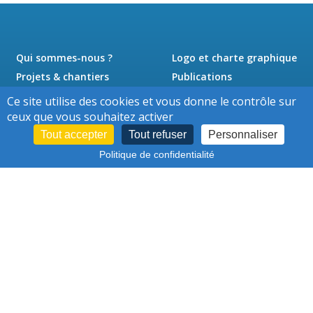
Qui sommes-nous ?
Logo et charte graphique
Projets & chantiers
Publications
Actualités
Presse
Ce site utilise des cookies et vous donne le contrôle sur
Jobs
Contact
ceux que vous souhaitez activer
Tout accepter
Tout refuser
Personnaliser
Politique de confidentialité