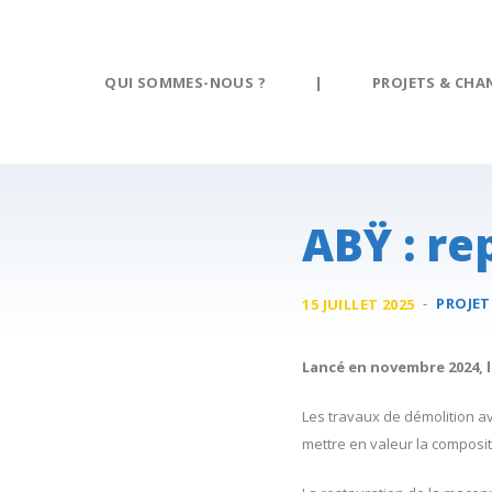
Panneau de gestion des cookies
QUI SOMMES-NOUS ?
|
PROJETS & CHA
ABŸ : r
-
PROJET
15 JUILLET 2025
Lancé en novembre 2024, l
Les travaux de démolition av
mettre en valeur la composit