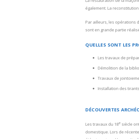
La restauration de la maçon
également. La reconstitution
Par ailleurs, les opérations 
sont en grande partie réalis
QUELLES SONT LES PR
Les travaux de prépar
Démolition de la bibli
Travaux de jointoieme
Installation des tiran
DÉCOUVERTES ARCHÉ
e
Les travaux du 18
siècle on
domestique. Lors de récente