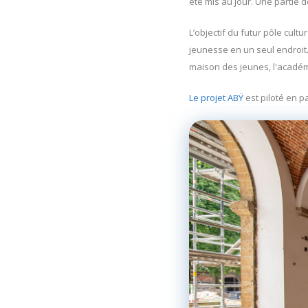
été mis au jour. Une partie 
L’objectif du futur pôle cultu
jeunesse en un seul endroit. 
maison des jeunes, l'académ
Le projet ABŸ
est piloté en p