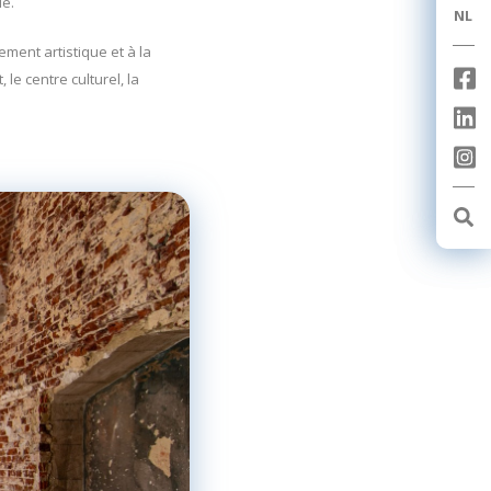
ue.
NL
NL
nement artistique et à la
le centre culturel, la