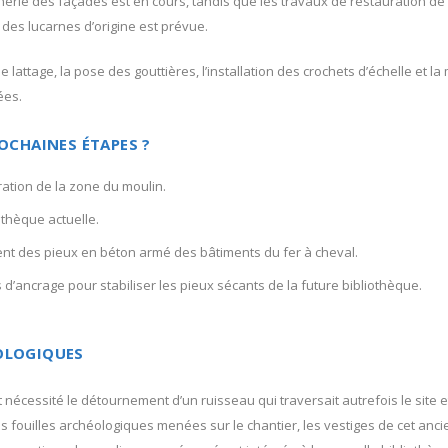
nerie des façades est en cours, tandis que les travaux de restauration d
 des lucarnes d’origine est prévue.
de lattage, la pose des gouttières, l’installation des crochets d’échelle et 
ées.
OCHAINES ÉTAPES ?
ation de la zone du moulin.
othèque actuelle.
nt des pieux en béton armé des bâtiments du fer à cheval.
ts d’ancrage pour stabiliser les pieux sécants de la future bibliothèque.
OLOGIQUES
t nécessité le détournement d’un ruisseau qui traversait autrefois le site
s fouilles archéologiques menées sur le chantier, les vestiges de cet anc