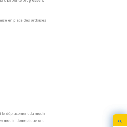
e la charpente progressent
la mise en place des ardoises
 et le déplacement du moulin
ien moulin domestique ont
FR
FR