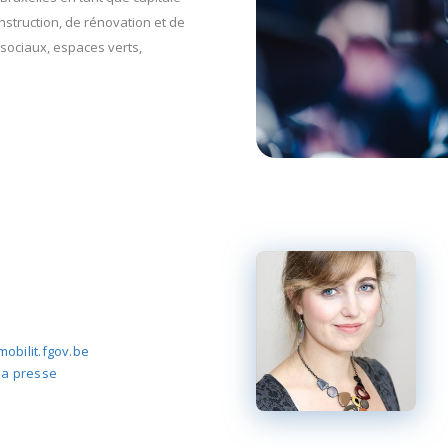
onstruction, de rénovation et de
sociaux, espaces verts,
obilit.fgov.be
la presse