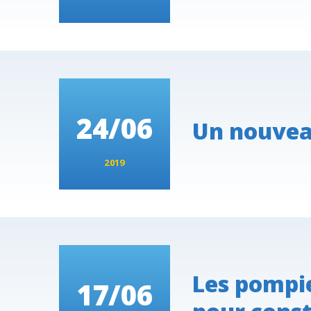
24/06
Un nouvea
2019
Les pompie
17/06