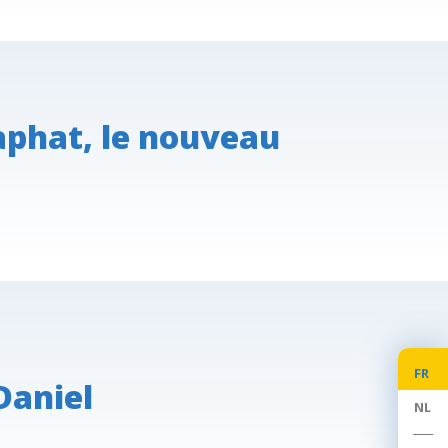
aphat, le nouveau
FR
Daniel
NL