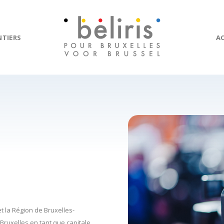
NTIERS
A
et la Région de Bruxelles-
Bruxelles en tant que capitale