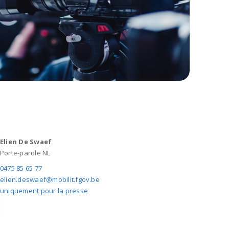
Elien De Swaef
Porte-parole NL
0475 85 65 77
elien.deswaef@mobilit.fgov.be
uniquement pour la presse