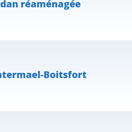
ourdan réaménagée
atermael-Boitsfort