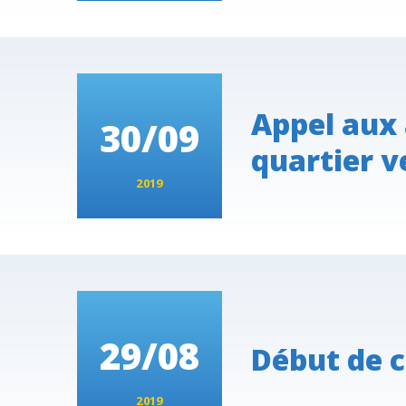
Appel aux 
30/09
quartier v
2019
29/08
Début de c
2019