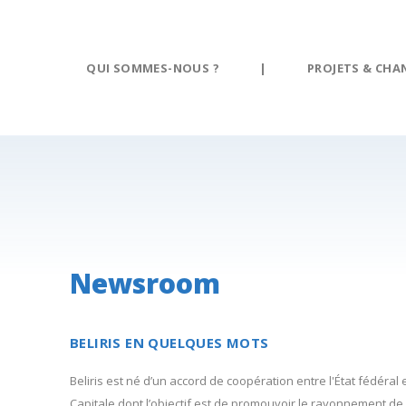
Panneau de gestion des cookies
QUI SOMMES-NOUS ?
|
PROJETS & CHA
Newsroom
BELIRIS EN QUELQUES MOTS
Beliris est né d’un accord de coopération entre l'État fédéral 
Capitale dont l’objectif est de promouvoir le rayonnement de 