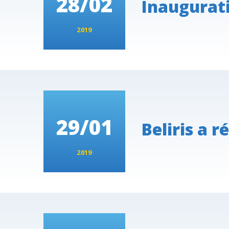
28/02
Inaugurati
2019
29/01
Beliris a 
2019