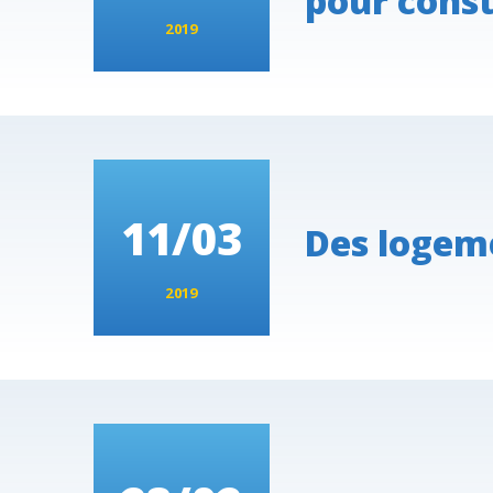
pour const
2019
11/03
Des logeme
2019