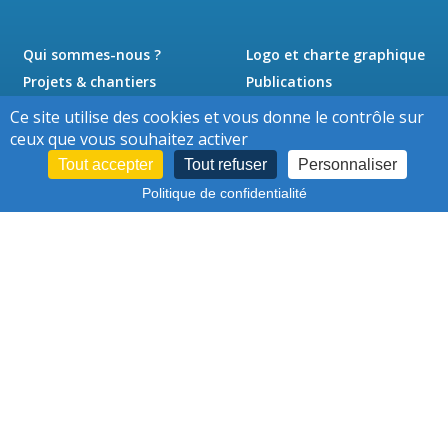
Qui sommes-nous ?
Logo et charte graphique
Projets & chantiers
Publications
Actualités
Presse
Ce site utilise des cookies et vous donne le contrôle sur
Jobs
Contact
ceux que vous souhaitez activer
Tout accepter
Tout refuser
Personnaliser
Politique de confidentialité
Cookies
Conditions d'utilisation
-
–