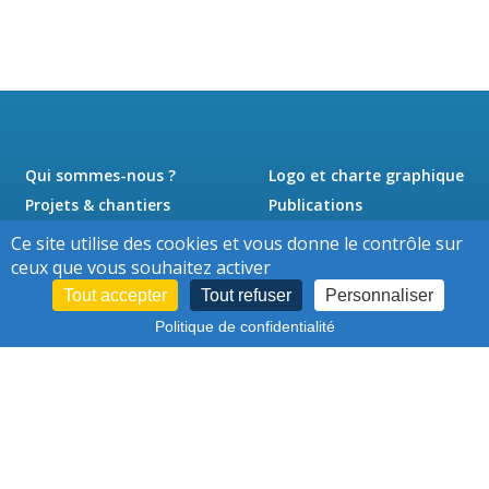
Qui sommes-nous ?
Logo et charte graphique
Projets & chantiers
Publications
Actualités
Presse
Ce site utilise des cookies et vous donne le contrôle sur
Jobs
Contact
ceux que vous souhaitez activer
Tout accepter
Tout refuser
Personnaliser
Politique de confidentialité