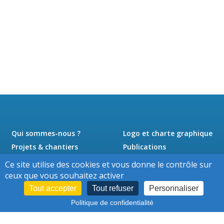
Qui sommes-nous ?
Logo et charte graphique
Projets & chantiers
Publications
Actualités
Presse
Ce site utilise des cookies et vous donne le contrôle sur
Jobs
Contact
ceux que vous souhaitez activer
Tout accepter
Tout refuser
Personnaliser
Politique de confidentialité