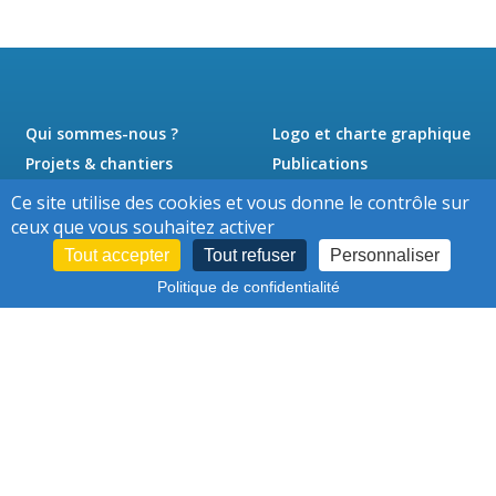
Qui sommes-nous ?
Logo et charte graphique
Projets & chantiers
Publications
Actualités
Presse
Ce site utilise des cookies et vous donne le contrôle sur
Jobs
Contact
ceux que vous souhaitez activer
Tout accepter
Tout refuser
Personnaliser
Politique de confidentialité