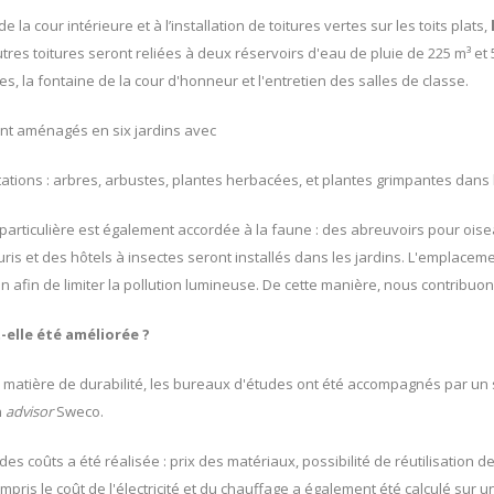
 la cour intérieure et à l’installation de toitures vertes sur les toits plats,
res toitures seront reliées à deux réservoirs d'eau de pluie de 225 m³ et 5
tes, la fontaine de la cour d'honneur et l'entretien des salles de classe.
nt aménagés en six jardins avec
ations : arbres, arbustes, plantes herbacées, et plantes grimpantes dans le 
n particulière est également accordée à la faune : des abreuvoirs pour oise
is et des hôtels à insectes seront installés dans les jardins. L'emplacemen
n afin de limiter la pollution lumineuse. De cette manière, nous contribuons
-elle été améliorée ?
 en matière de durabilité, les bureaux d'études ont été accompagnés par un 
n
advisor
Sweco.
des coûts a été réalisée : prix des matériaux, possibilité de réutilisation d
mpris le coût de l'électricité et du chauffage a également été calculé sur 