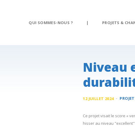
Panneau de gestion des cookies
QUI SOMMES-NOUS ?
|
PROJETS & CHA
Niveau e
durabil
-
PROJET
12 JUILLET 2024
Ce projet visait le score « v
hisser au niveau "excellent".