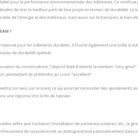
abilité pour la performance environnementale des bâtiments. Ce certificat
tudes de tirer le meilleur parti de leur projet en termes de durabilité. Le
urable de l'énergie et des matériaux, mais aussi sur le transport, le bien-êtr
EAM ?
ernational pour les bâtiments durables. Il fournit également une boîte à out
niveau de durabilité optimal.
novation du conservatoire, l'objectif était d'obtenir la mention "very good
on, permettant de prétendre au score "excellent".
ttra son avis sur ce point, ce qui pourrait nécessiter des ajustements avan
ns une réponse d'ici la fin de l’année.
?
elles telles que l'isolation, l’installation de panneaux solaires, etc., la ges
nrichissement de la biodiversité se distinguent tout particulièrement dans c