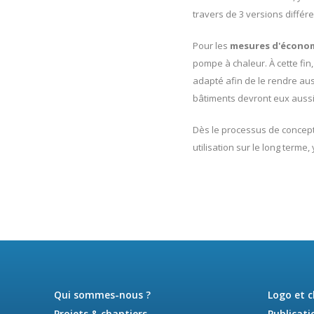
travers de 3 versions différ
Pour les
mesures d'économ
pompe à chaleur. À cette fin
adapté afin de le rendre au
bâtiments devront eux aussi 
Dès le processus de concepti
utilisation sur le long terme
Qui sommes-nous ?
Logo et 
Projets & chantiers
Publicati