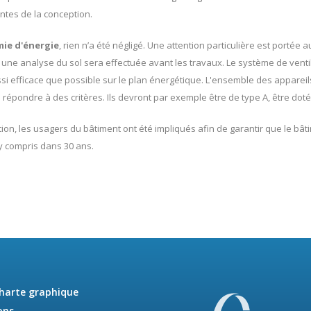
entes de la conception.
ie d'énergie
, rien n’a été négligé. Une attention particulière est portée 
, une analyse du sol sera effectuée avant les travaux. Le système de vent
ssi efficace que possible sur le plan énergétique. L'ensemble des appare
répondre à des critères. Ils devront par exemple être de type A, être doté
on, les usagers du bâtiment ont été impliqués afin de garantir que le bât
, y compris dans 30 ans.
charte graphique
ons