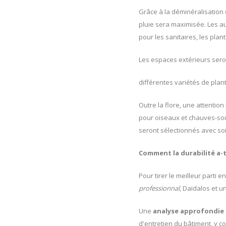
Grâce à la déminéralisation de
pluie sera maximisée. Les aut
pour les sanitaires, les plan
Les espaces extérieurs sero
différentes variétés de plant
Outre la flore, une attentio
pour oiseaux et chauves-sour
seront sélectionnés avec soi
Comment la durabilité a-t
Pour tirer le meilleur parti
professionnal
, Daïdalos et u
Une
analyse approfondie
d'entretien du bâtiment, y co