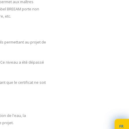
 permet aux maîtres
 label BREEAM porte non
e, etc.
ils permettant au projet de
". Ce niveau a été dépassé
t que le certificat ne soit
tion de l'eau, la
e projet.
FR
FR