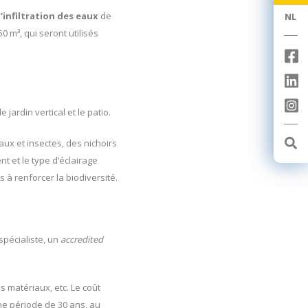
l’infiltration des eaux
de
NL
NL
0 m³, qui seront utilisés
jardin vertical et le patio.
aux et insectes, des nichoirs
t et le type d’éclairage
 à renforcer la biodiversité.
spécialiste, un
accredited
es matériaux, etc. Le coût
une période de 30 ans, au