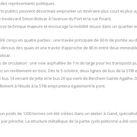
 des représentants politiques.
orts publics peuvent désormais emprunter un itinéraire plus court et plus a
le boulevard Simon Bolivar à l’avenue du Port et la rue Picard.
sse technique majeure et encourage la mobilité douce dans un quartier 
 été conçu en quatre parties : une travée principale de 60 m de portée au
u-dessus des quais et une travée d’approche de 80 m entre deux immeuble
olivar.
de circulation : une voie asphaltée de 7 m de large pour les transports pu
c un revêtement en bois. Dès le 5 octobre, deux lignes de bus de la STIB 
le bus 14 venant de Jette et le bus 20 qui vient de Berchem-Sainte-Agathe.
llement à l’étude à la STIB empruntera également le pont.
’un poids de 1200 tonnes ont été créées dans un atelier à Gand, spécialis
par péniche. La structure métallique de la partie cyclo-piétonne a été cons