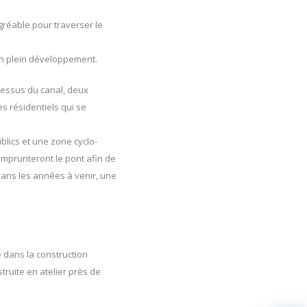
gréable pour traverser le
en plein développement.
-dessus du canal, deux
s résidentiels qui se
blics et une zone cyclo-
emprunteront le pont afin de
 Dans les années à venir, une
é dans la construction
truite en atelier près de