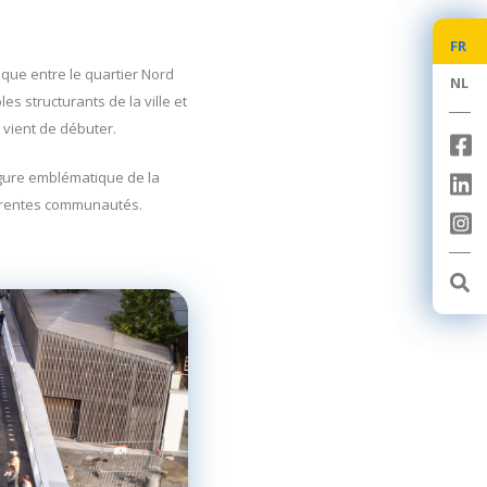
FR
FR
ique entre le quartier Nord
NL
NL
s structurants de la ville et
 vient de débuter.
igure emblématique de la
férentes communautés.