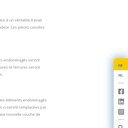
ce à un véritable travail
ondeur. Les pièces cassées
ments endommagés seront
FR
FR
rures et ferrures seront
s.
NL
NL
e et les éléments endommagés
les-ci seront remplacées par
 une nouvelle couche de