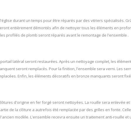
 l'église durant un temps pour être réparés par des vitriers spécialisés. Grâ
x seront entièrement démontés afin de nettoyer tous les éléments en prof
les profilés de plomb seront réparés avant le remontage de l'ensemble .
 portail latéral seront restaurées. Après un nettoyage complet, les élé
anquent seront remplacés. Pour la finition, l'ensemble sera verni. Les ser
placées. Enfin, les éléments décoratifs en bronze manquants seront fixé
s clôtures d'origine en fer forgé seront nettoyées. La rouille sera enlevé
rtie de la clôture a autrefois été remplacée par des grilles en fonte. Cel
l'ancien modèle. L'ensemble recevra ensuite un traitement anti-rouille et