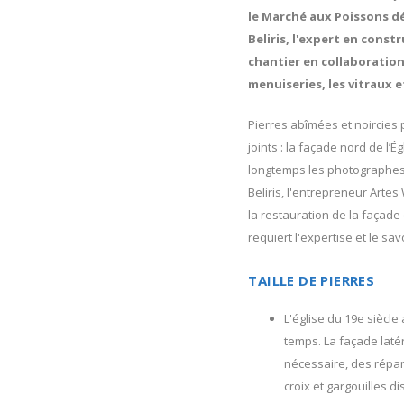
le Marché aux Poissons d
Beliris, l'expert en const
chantier en collaboration 
menuiseries, les vitraux e
Pierres abîmées et noircies p
joints : la façade nord de l’É
longtemps les photographes
Beliris, l'entrepreneur Art
la restauration de la façade
requiert l'expertise et le sav
TAILLE DE PIERRES
L'église du 19e siècl
temps. La façade laté
nécessaire, des répa
croix et gargouilles d