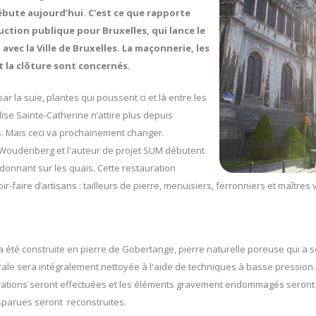
ébute aujourd’hui. C'est ce que rapporte
ruction publique pour Bruxelles, qui lance le
avec la Ville de Bruxelles. La maçonnerie, les
t la clôture sont concernés.
ar la suie, plantes qui poussent ci et là entre les
glise Sainte-Catherine n’attire plus depuis
. Mais ceci va prochainement changer.
es Woudenberg et l'auteur de projet SUM débutent
 donnant sur les quais. Cette restauration
oir-faire d’artisans : tailleurs de pierre, menuisiers, ferronniers et maîtres 
e a été construite en pierre de Gobertange, pierre naturelle poreuse qui a 
rale sera intégralement nettoyée à l'aide de techniques à basse pression.
rations seront effectuées et les éléments gravement endommagés seront r
isparues seront reconstruites.