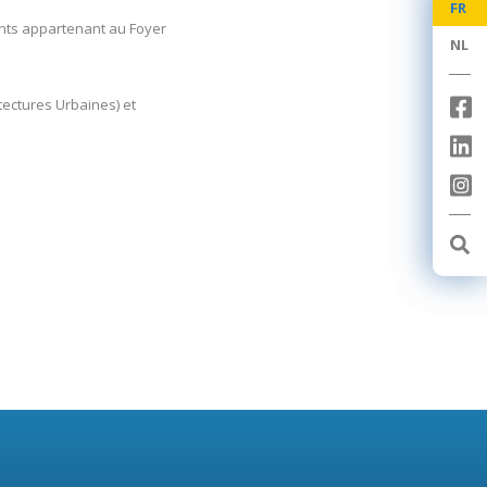
FR
FR
ments appartenant au Foyer
NL
NL
tectures Urbaines) et