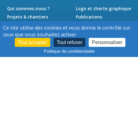
Qui sommes-nous ?
Logo et charte graphique
Projets & chantiers
Publications
Actualités
Presse
Ce site utilise des cookies et vous donne le contrôle sur
Jobs
Contact
ceux que vous souhaitez activer
Tout accepter
Tout refuser
Personnaliser
Politique de confidentialité
Cookies
Conditions d'utilisation
-
–
Protection des données personnelles
–