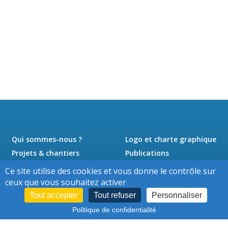
Qui sommes-nous ?
Logo et charte graphique
Projets & chantiers
Publications
Actualités
Presse
Ce site utilise des cookies et vous donne le contrôle sur
Jobs
Contact
ceux que vous souhaitez activer
Tout accepter
Tout refuser
Personnaliser
Politique de confidentialité