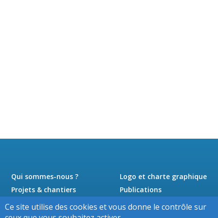
Qui sommes-nous ?
Logo et charte graphique
Projets & chantiers
Publications
Actualités
Presse
Ce site utilise des cookies et vous donne le contrôle sur
Jobs
Contact
ceux que vous souhaitez activer