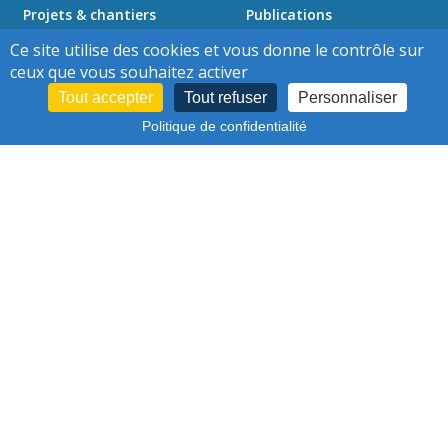
Projets & chantiers
Publications
Actualités
Presse
Ce site utilise des cookies et vous donne le contrôle sur
Jobs
Contact
ceux que vous souhaitez activer
Tout accepter
Tout refuser
Personnaliser
Politique de confidentialité
Cookies
Conditions d'utilisation
-
–
Protection des données personnelles
–
Déclaration d'accessibilité