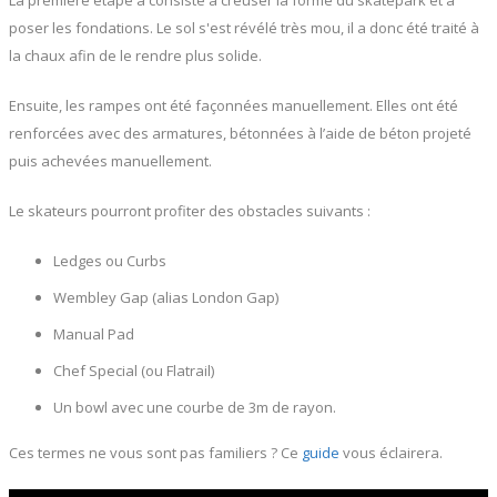
La première étape a consisté à creuser la forme du skatepark et à
poser les fondations. Le sol s'est révélé très mou, il a donc été traité à
la chaux afin de le rendre plus solide.
Ensuite, les rampes ont été façonnées manuellement. Elles ont été
renforcées avec des armatures, bétonnées à l’aide de béton projeté
puis achevées manuellement.
Le skateurs pourront profiter des obstacles suivants :
Ledges ou Curbs
Wembley Gap (alias London Gap)
Manual Pad
Chef Special (ou Flatrail)
Un bowl avec une courbe de 3m de rayon.
Ces termes ne vous sont pas familiers ? Ce
guide
vous éclairera.