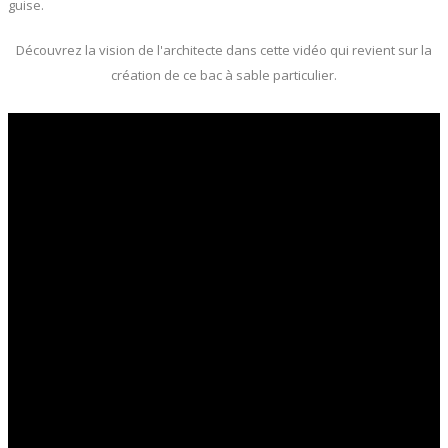
guise.
Découvrez la vision de l'architecte dans cette vidéo qui revient sur la
création de ce bac à sable particulier.