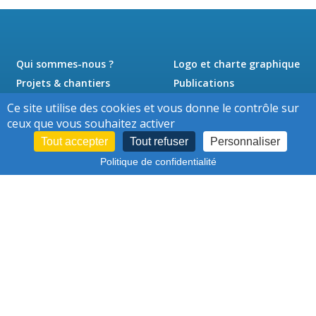
Qui sommes-nous ?
Logo et charte graphique
Projets & chantiers
Publications
Actualités
Presse
Ce site utilise des cookies et vous donne le contrôle sur
Jobs
Contact
ceux que vous souhaitez activer
Tout accepter
Tout refuser
Personnaliser
Politique de confidentialité