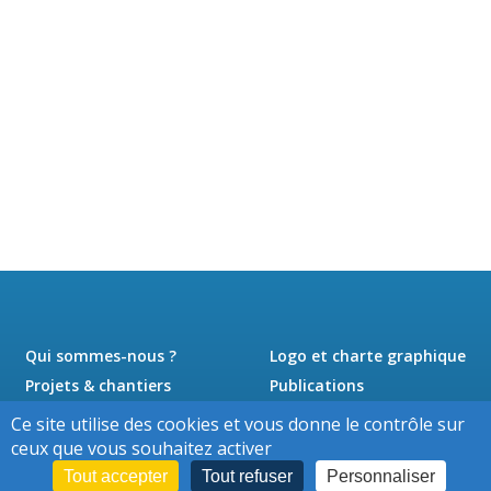
Qui sommes-nous ?
Logo et charte graphique
Projets & chantiers
Publications
Actualités
Presse
Ce site utilise des cookies et vous donne le contrôle sur
Jobs
Contact
ceux que vous souhaitez activer
Tout accepter
Tout refuser
Personnaliser