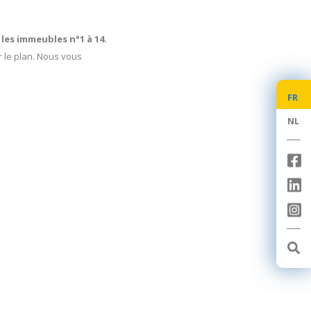
 les immeubles n°1 à 14.
r le plan. Nous vous
FR
FR
NL
NL