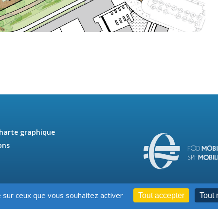
charte graphique
ons
e sur ceux que vous souhaitez activer
Tout accepter
Tout 
s d'utilisation
Protection des données personnelles
Déclar
–
–