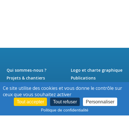
Qui sommes-nous ?
Logo et charte graphique
Projets & chantiers
Publications
Actualités
Presse
Ce site utilise des cookies et vous donne le contrôle sur
Jobs
Contact
ceux que vous souhaitez activer
Tout accepter
Tout refuser
Personnaliser
Politique de confidentialité