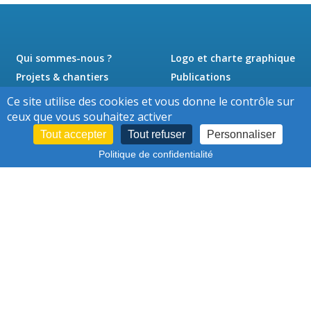
Qui sommes-nous ?
Logo et charte graphique
Projets & chantiers
Publications
Actualités
Presse
Ce site utilise des cookies et vous donne le contrôle sur
Jobs
Contact
ceux que vous souhaitez activer
Tout accepter
Tout refuser
Personnaliser
Politique de confidentialité