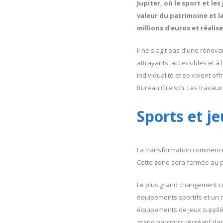
Jupiter, où le sport et le
valeur du patrimoine et la
millions d'euros et réali
Il ne s'agit pas d'une rénov
attrayants, accessibles et à
individualité et se voient of
Bureau Greisch. Les travaux
Sports et je
La transformation commence
Cette zone sera fermée au p
Le plus grand changement con
équipements sportifs et un m
équipements de jeux supplém
grand parcours récréatif dan