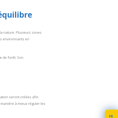
équilibre
la nature. Plusieurs zones
ers environnants en
e de forêt. Son
ration seront créées afin
e manière à mieux réguler les
FR
FR