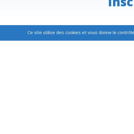
Insc
Ce site utilise des cookies et vous donne le contrôl
Qui sommes-nous ?
Logo et 
Projets & chantiers
Publicati
Actualités
Presse
Jobs
Contact