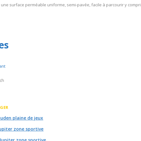
une surface perméable uniforme, semi-pavée, facile à parcourir y compris
es
ant
sch
RGER
Duden plaine de jeux
Jupiter zone sportive
 Jupiter zone sportive