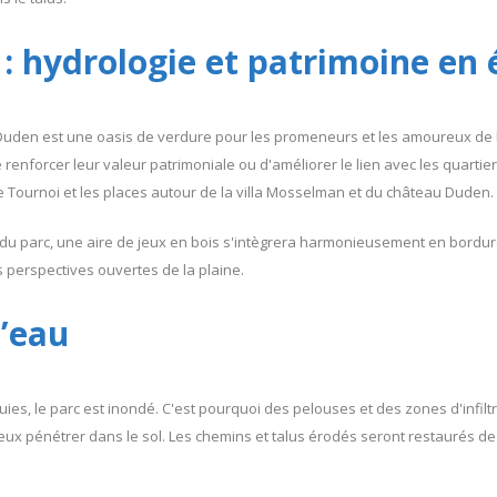
: hydrologie et patrimoine en 
 Duden est une oasis de verdure pour les promeneurs et les amoureux de 
enforcer leur valeur patrimoniale ou d'améliorer le lien avec les quarti
rue Tournoi et les places autour de la villa Mosselman et du château Duden.
e du parc, une aire de jeux en bois s'intègrera harmonieusement en bordur
perspectives ouvertes de la plaine.
l’eau
luies, le parc est inondé. C'est pourquoi des pelouses et des zones d'infilt
eux pénétrer dans le sol. Les chemins et talus érodés seront restaurés d