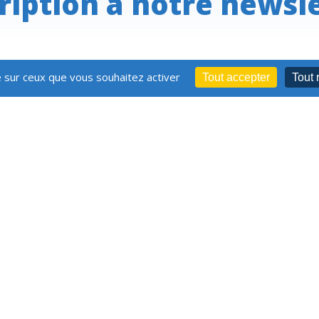
ription à notre newsl
e sur ceux que vous souhaitez activer
Restez informé,
Tout accepter
Tout 
abonnez-vous
charte graphique
ons