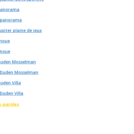
 panorama
- panorama
upiter plaine de jeux
 noue
 noue
 Duden Mosselman
- Duden Mosselman
Duden Villa
 Duden Villa
s-paroles