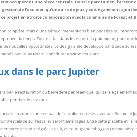
s jeux occuperont une place centrale. Dans le parc Duden, l’accent e
 gestion de l’eau bien qu’une aire de jeux y soit également ajoutée. 
se ce projet en étroite collaboration avec la commune de Forest et
ation complète, mais d'une série d'interventions bien pensées qui rendront
 l'épreuve du temps. Tout est fait dans le respect du patrimoine, pour que 
frir de nouvelles opportunités. Le design a été développé par Suède 36, les
 menés par Colas Noord, vont durer environ deux ans.
ux dans le parc Jupiter
ra par la restauration du belvédère panoramique, qui sera également é
ublic pendant les travaux.
cerne la zone située en bas de l'escalier entre les avenues Besme et Jup
ur d'escalade sur l’escalier seront aménagés. Entre cette placette et l'air
entaires seront intégrés ici et là, avec un grand toboggan comme pièce 
s le talus.