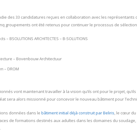
die des 33 candidatures reçues en collaboration avec les représentants
cinq groupements ont été retenus pour continuer le processus de sélection
tects – BSOLUTIONS ARCHITECTES – B-SOLUTIONS
itecture – Bovenbouw Architectuur
ten – DROM
onnés vont maintenant travailler à la vision qu’ils ont pour le projet, qu’i
réat sera alors missionné pour concevoir le nouveau bâtiment pour Technic
tions données dans le
bâtiment initial déjà construit par Beliris
, le cœur d
paces de formations destinés aux adultes dans les domaines du soudage, de l
.