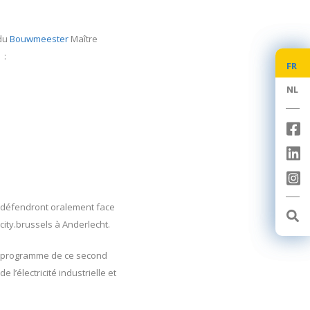
 du
Bouwmeester
Maître
 :
FR
FR
NL
NL
ls défendront oralement face
ity.brussels à Anderlecht.
u programme de ce second
’électricité industrielle et