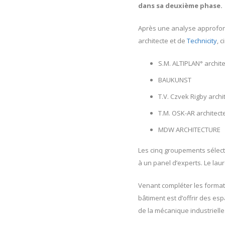
dans sa deuxième phase.
Après une analyse approfon
architecte et de
Technicity
, 
S.M. ALTIPLAN° archi
BAUKUNST
T.V. Czvek Rigby arch
T.M. OSK-AR architec
MDW ARCHITECTURE
Les cinq groupements sélecti
à un panel d’experts. Le lau
Venant compléter les forma
bâtiment est d’offrir des es
de la mécanique industrielle