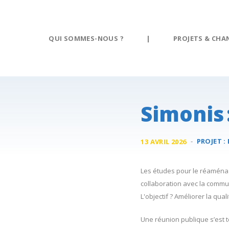
Panneau de gestion des cookies
QUI SOMMES-NOUS ?
|
PROJETS & CHA
Simonis 
-
PROJET :
13 AVRIL 2026
Les études pour le réaménage
collaboration avec la commun
L'objectif ? Améliorer la qual
Une réunion publique s’est t