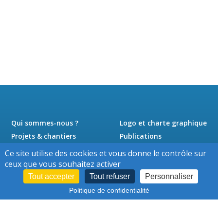
Qui sommes-nous ?
Logo et charte graphique
Projets & chantiers
Publications
Actualités
Presse
Ce site utilise des cookies et vous donne le contrôle sur
Jobs
Contact
ceux que vous souhaitez activer
Tout accepter
Tout refuser
Personnaliser
Politique de confidentialité