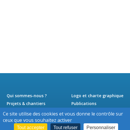
Qui sommes-nous ?
Logo et charte graphique
Projets & chantiers
Publications
Actualités
Presse
Ce site utilise des cookies et vous donne le contrôle sur
Jobs
Contact
ceux que vous souhaitez activer
Tout accepter
Tout refuser
Personnaliser