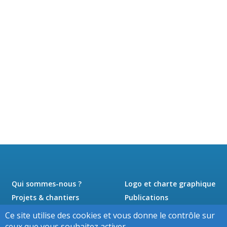
Qui sommes-nous ?
Logo et charte graphique
Projets & chantiers
Publications
Actualités
Presse
Ce site utilise des cookies et vous donne le contrôle sur
Jobs
Contact
ceux que vous souhaitez activer