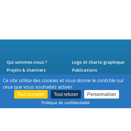
Qui sommes-nous ?
Logo et charte graphique
Projets & chantiers
Publications
Actualités
Presse
Ce site utilise des cookies et vous donne le contrôle sur
Jobs
Contact
ceux que vous souhaitez activer
Tout accepter
Tout refuser
Personnaliser
Politique de confidentialité