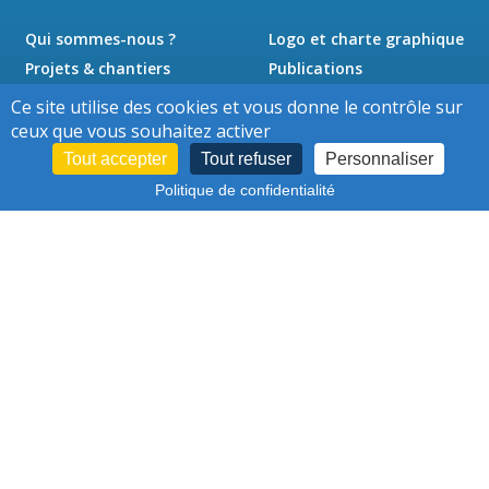
Qui sommes-nous ?
Logo et charte graphique
Projets & chantiers
Publications
Actualités
Presse
Ce site utilise des cookies et vous donne le contrôle sur
Jobs
Contact
ceux que vous souhaitez activer
Tout accepter
Tout refuser
Personnaliser
Politique de confidentialité
Cookies
Conditions d'utilisation
-
–