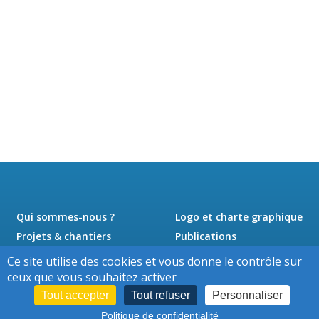
Qui sommes-nous ?
Logo et charte graphique
Projets & chantiers
Publications
Actualités
Presse
Ce site utilise des cookies et vous donne le contrôle sur
Jobs
Contact
ceux que vous souhaitez activer
Tout accepter
Tout refuser
Personnaliser
Politique de confidentialité